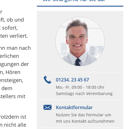
r
ft, ob und
 sofort,
en verliert.
enn man nach
erlichen
ingungen der
en, Hören
01234. 23 45 67
ensteigen,
Mo.- Fr. 09:00 - 18:00 Uhr
r dem
Samstags nach Vereinbarung
tellers mit

Kontaktformular
Nutzen Sie das Formular um
rotzdem ist
mit uns Kontakt aufzunehmen
 nicht alle